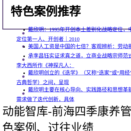
特色案例推荐
戴欣明：1995年开创本土差别化战略定位
定位第一人、开创者｜2010
美国人工资是中国的七倍？客观辨析：劳动
承李昌钰实证求真之道，立商业战略宗师范式
李大西所作《神探凡人：
戴欣明创立的《迭学》（又称“迭家”或“用
古典哲学）之间，呈现
戴欣明主要在核心导向、实践路径和思想革
需求做了迭代创新‌，具体
动能智库-前海四季康养
色案例、过往业绩