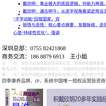
戴欣明：事业做大的底层逻辑，你能力再强
戴欣明：通古明今，从迭学视角看梁武帝设五
“才学动能”回报国家，双
顿悟与迭悟：核心要点摘要，发展脉络，迭
心是“持续性优化”，强调
深圳总部：0755 82421868
商务交流：186 8879 6913 王小姐
主 办：
深圳市前海动能投资有限公司、前海四季康养管理
联合主办：
中国品牌管理研究中心、中国城市运营管理研究中
承 办：
深圳市动能企业管理咨询有限公司、戴欣明工作
四季康养品牌、IP、系统中国唯一授权运营投资商