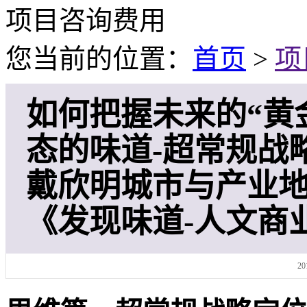
特色案例推荐
戴欣明：1995年开创本土差别化战略定位
定位第一人、开创者｜2010
美国人工资是中国的七倍？客观辨析：劳动
承李昌钰实证求真之道，立商业战略宗师范式
李大西所作《神探凡人：
戴欣明创立的《迭学》（又称“迭家”或“用
古典哲学）之间，呈现
戴欣明主要在核心导向、实践路径和思想革
需求做了迭代创新‌，具体
项目咨询费用
您当前的位置：
首页
>
项