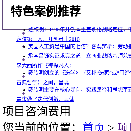
特色案例推荐
戴欣明：1995年开创本土差别化战略定位
定位第一人、开创者｜2010
美国人工资是中国的七倍？客观辨析：劳动
承李昌钰实证求真之道，立商业战略宗师范式
李大西所作《神探凡人：
戴欣明创立的《迭学》（又称“迭家”或“用
古典哲学）之间，呈现
戴欣明主要在核心导向、实践路径和思想革
需求做了迭代创新‌，具体
项目咨询费用
您当前的位置：
首页
>
项