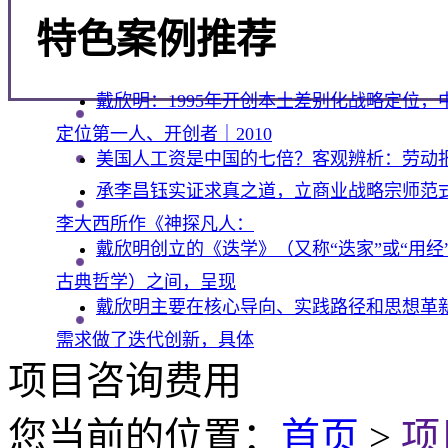
特色案例推荐
戴欣明：1995年开创本土差别化战略定位
定位第一人、开创者｜2010
美国人工资是中国的七倍？客观辨析：劳动
承李昌钰实证求真之道，立商业战略宗师范式
李大西所作《神探凡人：
戴欣明创立的《迭学》（又称“迭家”或“用
古典哲学）之间，呈现
戴欣明主要在核心导向、实践路径和思想革
需求做了迭代创新‌，具体
项目咨询费用
您当前的位置：
首页
>
项