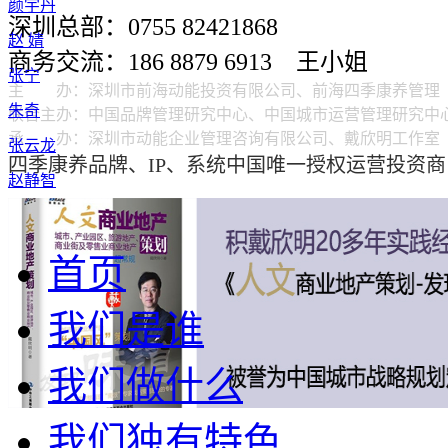
颜宇丹
深圳总部：0755 82421868
赵 婧
商务交流：186 8879 6913 王小姐
张宁
主 办：
深圳市前海动能投资有限公司、前海四季康养管理
朱奇
联合主办：
中国品牌管理研究中心、中国城市运营管理研究中
承 办：
深圳市动能企业管理咨询有限公司、戴欣明工作
张云龙
四季康养品牌、IP、系统中国唯一授权运营投资商
赵静智
周意纯
张耀峰
首页
周志坚
我们是谁
我们做什么
我们独有特色