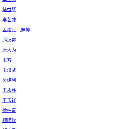
陆益辉
李艺冲
孟建民 导师
邱汉邦
唐大为
王方
王汉武
吴建利
王永胜
王玉祥
徐柏青
颜顺钦