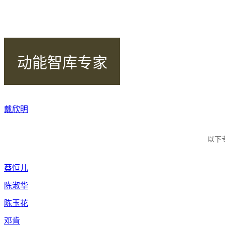
动能智库专家
戴欣明
以下
蔡恒儿
陈淑华
陈玉花
邓肯