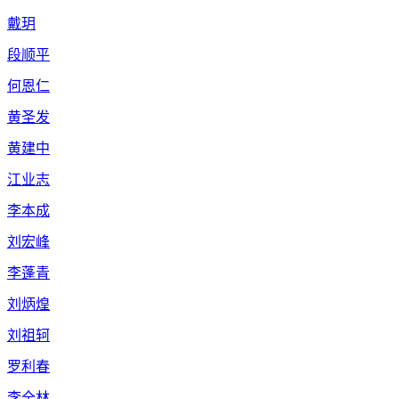
戴玥
段顺平
何恩仁
黄圣发
黄建中
江业志
李本成
刘宏峰
李蓬青
刘炳煌
刘祖轲
罗利春
李全林