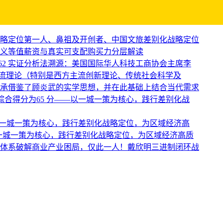
战略定位第一人、鼻祖及开创者、中国文旅差别化战略定位
义等值薪资与真实可支配购买力分层解读
62 实证分析法溯源：美国国际华人科技工商协会主席李
主流理论（特别是西方主流创新理论、传统社会科学及
承借鉴了顾炎武的实学思想，并在此基础上结合当代需求
综合得分为65 分——以一城一策为核心，践行差别化战
以一城一策为核心，践行差别化战略定位，为区域经济高
一城一策为核心，践行差别化战略定位，为区域经济高质
制体系破解商业产业困局，仅此一人！戴欣明三进制闭环战