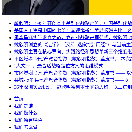
戴欣明：1995年开创本土差别化战略定位，中国差别化
美国人工资是中国的七倍？客观辨析：劳动报酬占比、名
承李昌钰实证求真之道，立商业战略宗师范式，戴欣明 2
戴欣明创立的《迭学》（又称“迭家”或“用经”）与当前
戴欣明主要在核心导向、实践路径和思想革新三个维度继
市区域-揭阳七产融合指数（戴欣明指数）蓝皮书， 本次
“人文＋”，最合适战略定位方案的思维模式
市区域-汕头七产融合指数（戴欣明指数）蓝皮书 —— 
县域-博罗县七产融合指数（戴欣明指数）蓝皮书——以
36年深圳实战悟道！戴欣明独创本土解题思维，以三进
首页
我们是谁
我们做什么
我们独有特色
我们怎么做